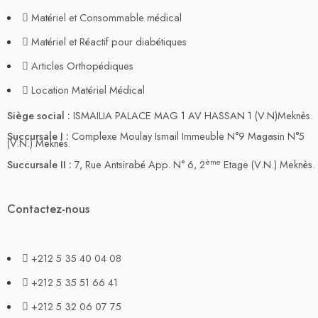
Matériel et Consommable médical
Matériel et Réactif pour diabétiques
Articles Orthopédiques
Location Matériel Médical
Siège social :
ISMAILIA PALACE MAG 1 AV HASSAN 1 (V.N)Meknès.
Succursale I :
Complexe Moulay Ismail Immeuble N°9 Magasin N°5
(V.N.) Meknès.
ème
Succursale II :
7, Rue Antsirabé App. N° 6, 2
Etage (V.N.) Meknès.
Contactez-nous
+212 5 35 40 04 08
+212 5 35 51 66 41
+212 5 32 06 07 75