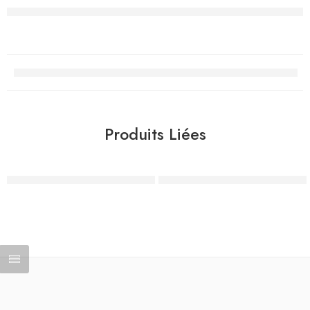
Produits Liées
Chaise toilette pliable en aluminium sans roues
Fauteuil roulant orthopédique 