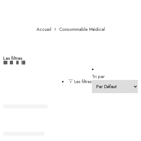
Accueil
Consommable Médical
Les filtres
Tri par
Les filtres
Agrafeuse cutanée
Aiguille de Huber