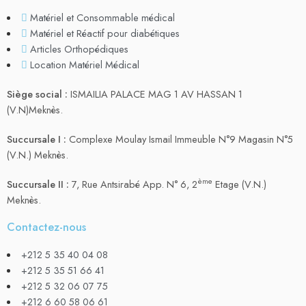
Matériel et Consommable médical
Matériel et Réactif pour diabétiques
Articles Orthopédiques
Location Matériel Médical
Siège social :
ISMAILIA PALACE MAG 1 AV HASSAN 1
(V.N)Meknès.
Succursale I :
Complexe Moulay Ismail Immeuble N°9 Magasin N°5
(V.N.) Meknès.
ème
Succursale II :
7, Rue Antsirabé App. N° 6, 2
Etage (V.N.)
Meknès.
Contactez-nous
+212 5 35 40 04 08
+212 5 35 51 66 41
+212 5 32 06 07 75
+212 6 60 58 06 61