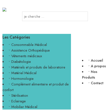
Les Catégories
Consommable Médical
Assistance Orthopédique
Vêtements médicaux
Accueil
Diabétologie
A propos
Matériels et produits de laboratoire
Nos
Matériel Médical
Produits
Hormonologie
Contact
Complément alimentaire et produit de
confort
Stérilisation
Eclairage
Mobilier Médical