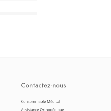
puissante (600W).
escendre facilement
Contactez-nous
Consommable Médical
Assistance Orthopédique