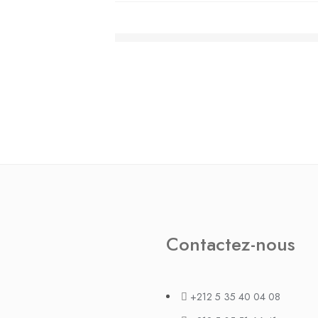
Le scooter bénéficie d’une motorisation 
Siège premium pivotant pour monter et d
du scooter.
Contactez-nous
+212 5 35 40 04 08