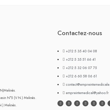
Contactez-nous
+212 5 35 40 04 08
+212 5 35 51 66 41
+212 5 32 06 07 75
+212 6 60 58 06 61
contact@empreintemedicale
N)Meknès.
empreintemedical@yahoo.fr
sin N°5 (V.N.) Meknès.
N.) Meknès.