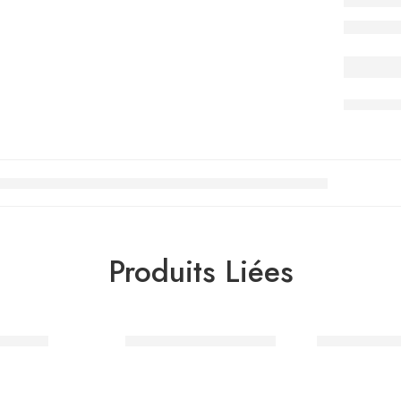
Produits Liées
poignet
Béquilles en aluminium
Attelle d’im