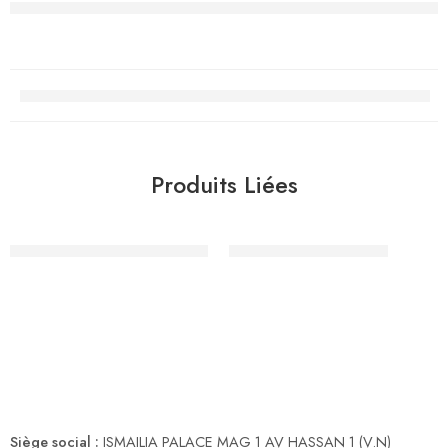
Produits Liées
Collier cervical semi-regide
Fauteuil roulant enfant
Siège social :
ISMAILIA PALACE MAG 1 AV HASSAN 1 (V.N)