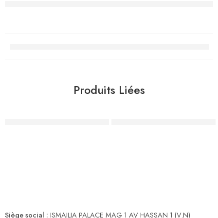
Produits Liées
Bande de Protection (OUATE)
Masque Chirurgical CONFO-
Siège social :
ISMAILIA PALACE MAG 1 AV HASSAN 1 (V.N)