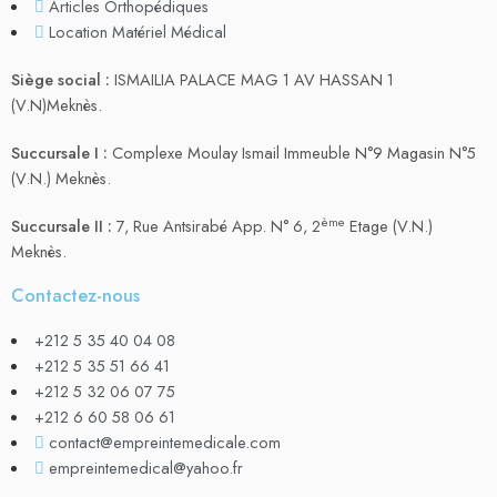
Articles Orthopédiques
Location Matériel Médical
Siège social :
ISMAILIA PALACE MAG 1 AV HASSAN 1
(V.N)Meknès.
Succursale I :
Complexe Moulay Ismail Immeuble N°9 Magasin N°5
(V.N.) Meknès.
ème
Succursale II :
7, Rue Antsirabé App. N° 6, 2
Etage (V.N.)
Meknès.
Contactez-nous
+212 5 35 40 04 08
+212 5 35 51 66 41
+212 5 32 06 07 75
+212 6 60 58 06 61
contact@empreintemedicale.com
empreintemedical@yahoo.fr