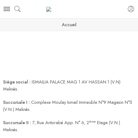
Accueil
Siège social :
ISMAILIA PALACE MAG 1 AV HASSAN 1 (V.N)
Meknès.
Succursale I :
Complexe Moulay Ismail Immeuble N°9 Magasin N°5
(V.N.) Meknès.
ème
Succursale II :
7, Rue Antsirabé App. N° 6, 2
Etage (V.N.)
Meknès.