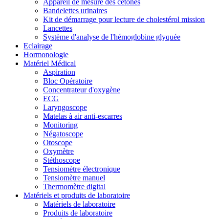
Appareil de mesure des cetones
Bandelettes urinaires
Kit de démarrage pour lecture de cholestérol mission
Lancettes
Système d'analyse de l'hémoglobine glyquée
Eclairage
Hormonologie
Matériel Médical
Aspiration
Bloc Opératoire
Concentrateur d'oxygène
ECG
Laryngoscope
Matelas à air anti-escarres
Monitoring
Négatoscope
Otoscope
Oxymètre
Stéthoscope
Tensiomètre électronique
Tensiomètre manuel
Thermomètre digital
Matériels et produits de laboratoire
Matériels de laboratoire
Produits de laboratoire