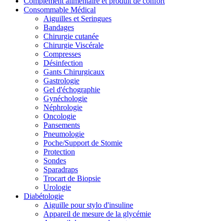
Complément alimentaire et produit de confort
Consommable Médical
Aiguilles et Seringues
Bandages
Chirurgie cutanée
Chirurgie Viscérale
Compresses
Désinfection
Gants Chirurgicaux
Gastrologie
Gel d'échographie
Gynéchologie
Néphrologie
Oncologie
Pansements
Pneumologie
Poche/Support de Stomie
Protection
Sondes
Sparadraps
Trocart de Biopsie
Urologie
Diabétologie
Aiguille pour stylo d'insuline
Appareil de mesure de la glycémie